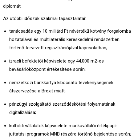
diplomát.​
Az utóbbi időszak szakmai tapasztalatai:
tanácsadás egy 10 milliárd Ft névértékű kötvény forgalomba
hozatalával és multilaterális kereskedelmi rendszerben
történő tervezett regisztrációjával kapcsolatban;
izraeli befektetői képviselete egy 44.000 m2-es
bevásárlóközpont értékesítése során;
nemzetközi bankkártya kibocsátó tevékenységének
átszervezése a Brexit miatt;
pénzügyi szolgáltató szerződéskötési folyamatának
digitalizálása;
külföldi vállalatok képviselete munkavállalói értékpapír-
juttatási programok MNB részére történő bejelentése során;