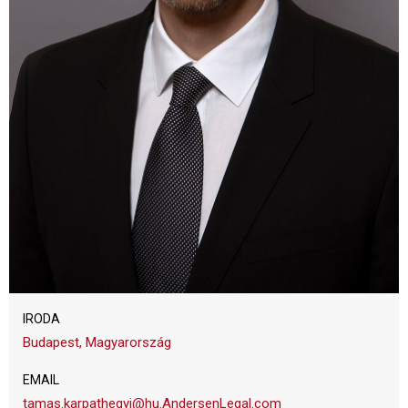
IRODA
Budapest, Magyarország
EMAIL
tamas.karpathegyi@hu.AndersenLegal.com