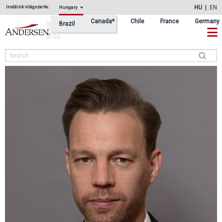
Ugrás
Skip
HU
EN
Irodáink világszerte:
Hungary
az
to
Canada*
Chile
France
Germany
Brazil
elsődleges
main
navigációhoz
content
Search